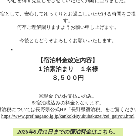
やむを得ず見直しをさせていただく判断に至りました。
宿として、安心してゆっくりとお過ごしいただける時間をご提
す。
何卒ご理解賜りますようお願い申し上げます。
今後ともどうぞよろしくお願いいたします。
【宿泊料金改定内容】
１泊素泊まり １名様
８,５００円
※現金でのお支払いのみ。
※宿泊税込みの料金となります。
宿泊税については長野県公式HP「長野県宿泊税」をご覧くださ
https://www.pref.nagano.lg.jp/kankoki/syukuhakuzei/zei_gaiyou.html
2026年5月31日までの宿泊料金はこちら。