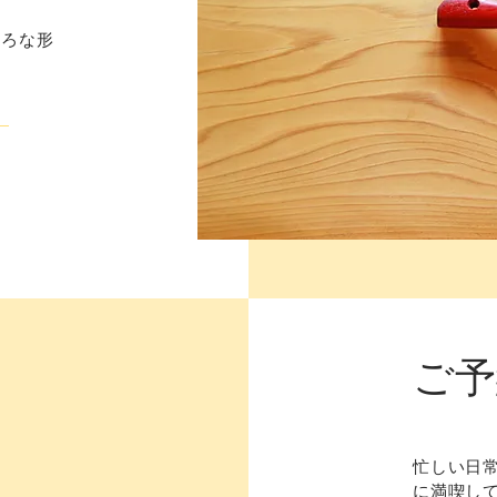
いろな形
​ご
忙しい日
に満喫し