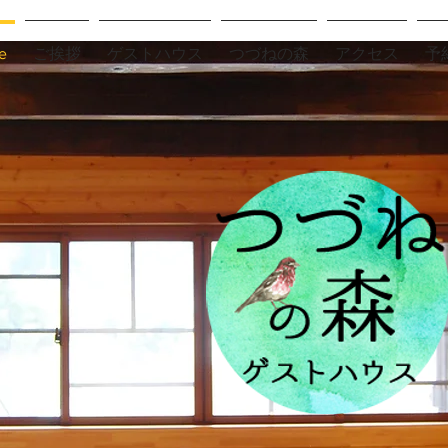
e
ご挨拶
ゲストハウス
つづねの森
アクセス
予