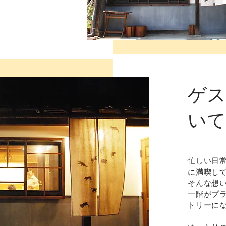
ゲス
いて
忙しい日
に満喫し
そんな想
一階がプ
トリーに