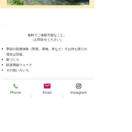
無料でご体験可能なこと。
（お問合せください）
季節の収穫体験（野菜、果物、米など）※お持ち帰りの
場合は別途。
薪づくり
鉄道廃線ウォーク
その他いろいろ
有料の体験メニュー
​​【現在調整中】
Phone
Email
Instagram
事前の準備が必要なものもございますので、お早目にお
知らせください。
草木染体験
、スキー・そり体験などアクティビティが可
能です。
信州古民家宿つづねの森 ゲストハウス