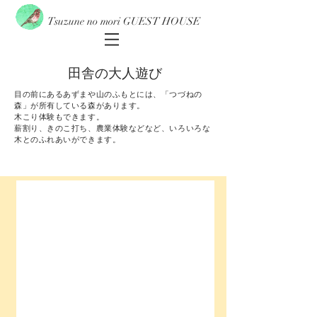
Tsuzune no mori GUEST HOUSE
田舎の大人遊び
目の前にあるあずまや山のふもとには、「つづねの
森」が所有している森があります。
木こり体験もできます。
薪割り
、きのこ打ち、農業体験などなど、いろいろな
木とのふれあいができます。