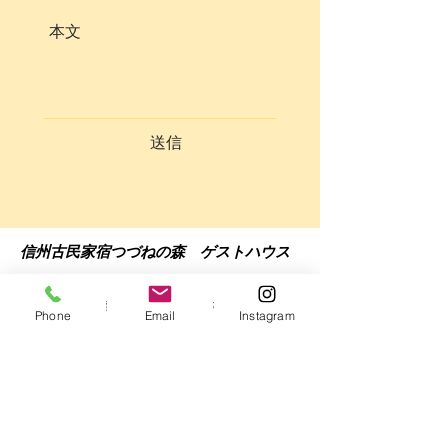
送信
信州古民家宿つづねの森 ゲストハウス
〒399-7701
長野県東筑摩郡麻績村麻3567
Phone
Email
Instagram
070-4134-3761
佐野まで
Tel:
​
(08:00-20:00)